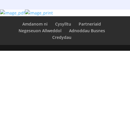
Amdanom ni
Cysylltu
Partneriaid
Negeseuon Allweddol
Adnoddau Busnes
Credydau