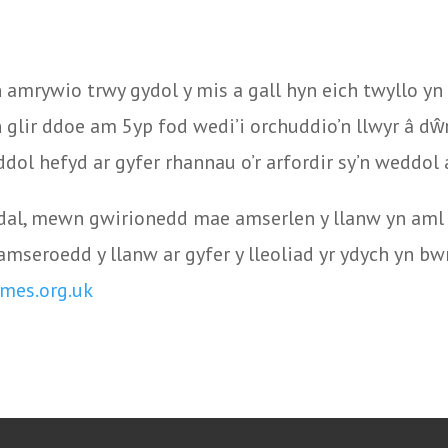
amrywio trwy gydol y mis a gall hyn eich twyllo yn
 glir ddoe am 5yp fod wedi’i orchuddio’n llwyr â dŵr
ol hefyd ar gyfer rhannau o’r arfordir sy’n weddol
adal, mewn gwirionedd mae amserlen y llanw yn aml
amseroedd y llanw ar gyfer y lleoliad yr ydych yn b
mes.org.uk