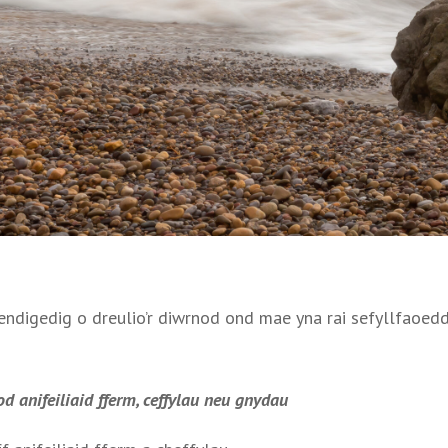
endigedig o dreulio’r diwrnod ond mae yna rai sefyllfaoedd
od anifeiliaid fferm, ceffylau neu gnydau