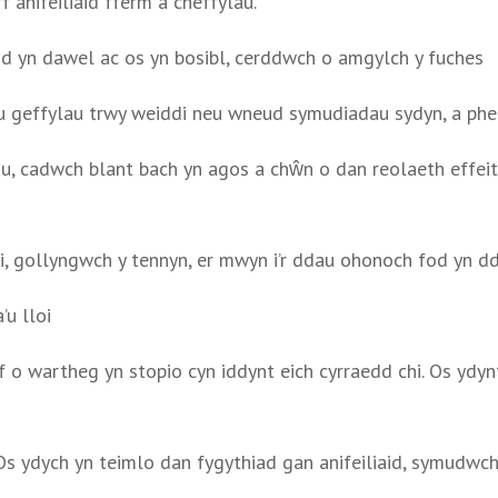
 anifeiliaid fferm a cheffylau.
d yn dawel ac os yn bosibl, cerddwch o amgylch y fuches
u geffylau trwy weiddi neu wneud symudiadau sydyn, a phe
, cadwch blant bach yn agos a chŵn o dan reolaeth effeithi
i, gollyngwch y tennyn, er mwyn i’r ddau ohonoch fod yn d
u lloi
 o wartheg yn stopio cyn iddynt eich cyrraedd chi. Os ydynt
Os ydych yn teimlo dan fygythiad gan anifeiliaid, symudwch 