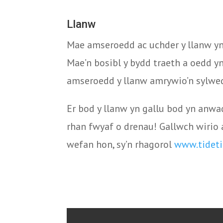
Llanw
Mae amseroedd ac uchder y llanw yn 
Mae’n bosibl y bydd traeth a oedd yn
amseroedd y llanw amrywio’n sylwedd
Er bod y llanw yn gallu bod yn anw
rhan fwyaf o drenau! Gallwch wirio 
wefan hon, sy’n rhagorol
www.tideti