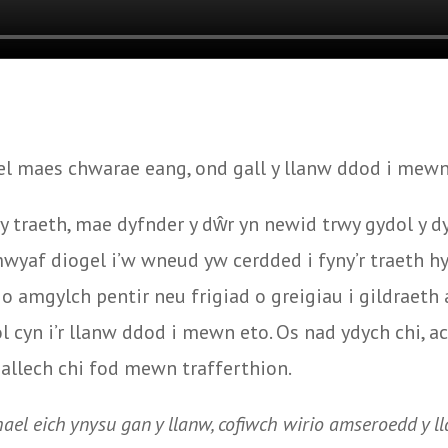
el maes chwarae eang, ond gall y llanw ddod i mewn
r y traeth, mae dyfnder y dŵr yn newid trwy gydol y 
wyaf diogel i’w wneud yw cerdded i fyny’r traeth hyd
 o amgylch pentir neu frigiad o greigiau i gildraeth
l cyn i’r llanw ddod i mewn eto. Os nad ydych chi, a
 allech chi fod mewn trafferthion.
hael eich ynysu gan y llanw, cofiwch wirio amseroedd y l