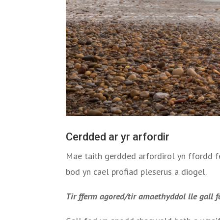
Cerdded ar yr arfordir
Mae taith gerdded arfordirol yn ffordd f
bod yn cael profiad pleserus a diogel.
Tir fferm agored/tir amaethyddol lle gall f