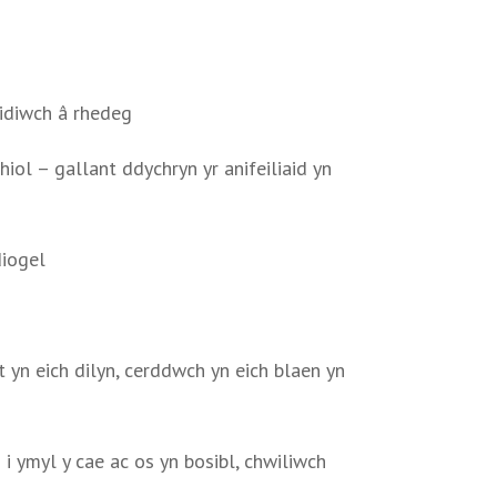
idiwch â rhedeg
ol – gallant ddychryn yr anifeiliaid yn
diogel
 yn eich dilyn, cerddwch yn eich blaen yn
i ymyl y cae ac os yn bosibl, chwiliwch