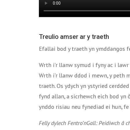
Treulio amser ar y traeth
Efallai bod y traeth yn ymddangos f
Wrth i’r llanw symud i fyny ac i law
Wrth i’r llanw ddod i mewn, y peth m
traeth. Os ydych yn ystyried cerdded
fynd allan, a sicrhewch eich bod yn ô
ynddo risiau neu fynediad ei hun, fe
Felly dylech Fentro’nGall: Peidiwch â c