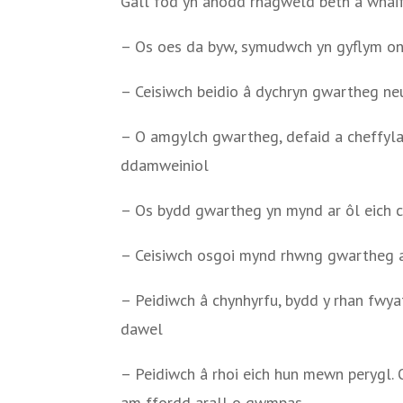
Gall fod yn anodd rhagweld beth a wnaiff
– Os oes da byw, symudwch yn gyflym on
– Ceisiwch beidio â dychryn gwartheg ne
– O amgylch gwartheg, defaid a cheffylau
ddamweiniol
– Os bydd gwartheg yn mynd ar ôl eich c
– Ceisiwch osgoi mynd rhwng gwartheg a’
– Peidiwch â chynhyrfu, bydd y rhan fwyaf
dawel
– Peidiwch â rhoi eich hun mewn perygl. 
am ffordd arall o gwmpas