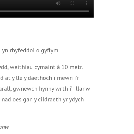
 yn rhyfeddol o gyflym.
dydd, weithiau cymaint â 10 metr.
 at y lle y daethoch i mewn i’r
 arall, gwnewch hynny wrth i’r llanw
c nad oes gan y cildraeth yr ydych
lanw