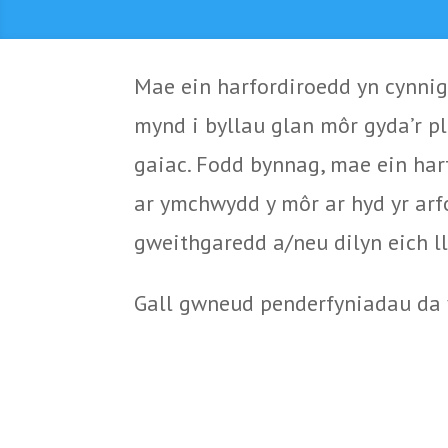
Mae ein harfordiroedd yn cynnig 
mynd i byllau glan môr gyda’r pl
gaiac. Fodd bynnag, mae ein har
ar ymchwydd y môr ar hyd yr arfo
gweithgaredd a/neu dilyn eich ll
Gall gwneud penderfyniadau da y