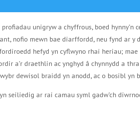
profiadau unigryw a chyffrous, boed hynny’n ce
ant, nofio mewn bae diarffordd, neu fynd ar y
fordiroedd hefyd yn cyflwyno rhai heriau; mae 
rdir a’r draethlin ac ynghyd â chynnydd a thra
wybr dewisol braidd yn anodd, ac o bosibl yn b
n seiliedig ar rai camau syml gadw’ch diwrno