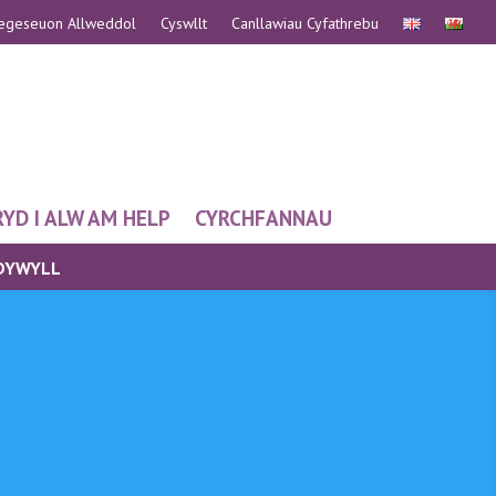
egeseuon Allweddol
Cyswllt
Canllawiau Cyfathrebu
YD I ALW AM HELP
CYRCHFANNAU
 DYWYLL