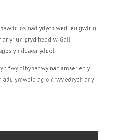
 hawdd os nad ydych wedi eu gwirio.
 ar yr un pryd heddiw. Gall
 agos yn ddaearyddol.
 yn fwy dibynadwy nac amserlen y
wriadu ymweld ag o drwy edrych ar y