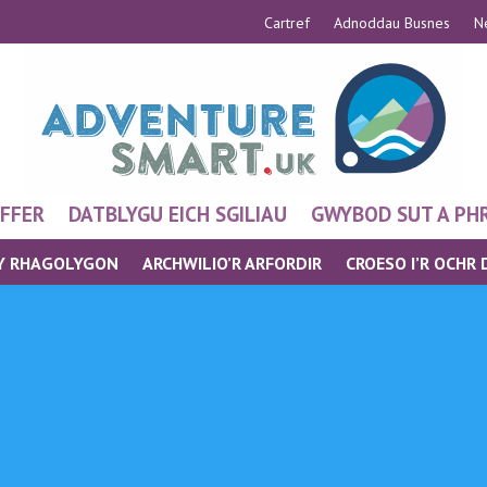
Cartref
Adnoddau Busnes
N
FFER
DATBLYGU EICH SGILIAU
GWYBOD SUT A PHR
Y RHAGOLYGON
ARCHWILIO’R ARFORDIR
CROESO I’R OCHR