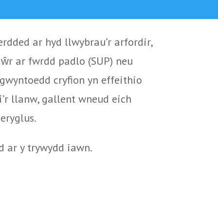
rdded ar hyd llwybrau’r arfordir,
 dŵr ar fwrdd padlo (SUP) neu
gwyntoedd cryfion yn effeithio
i’r llanw, gallent wneud eich
eryglus.
d ar y trywydd iawn.